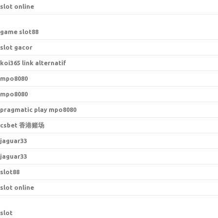
slot online
game slot88
slot gacor
koi365 link alternatif
mpo8080
mpo8080
pragmatic play mpo8080
csbet 香港赌场
jaguar33
jaguar33
slot88
slot online
slot