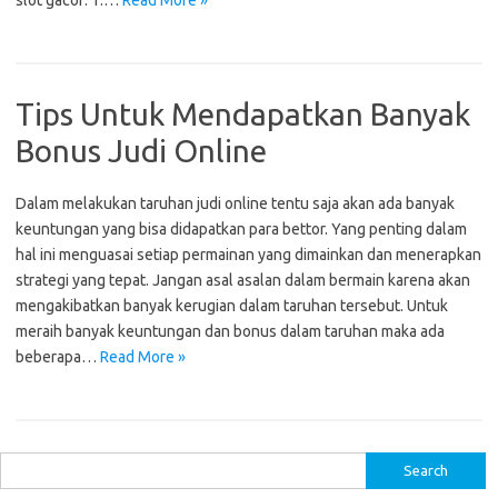
slot gacor: 1.…
Read More »
Tips Untuk Mendapatkan Banyak
Bonus Judi Online
Dalam melakukan taruhan judi online tentu saja akan ada banyak
keuntungan yang bisa didapatkan para bettor. Yang penting dalam
hal ini menguasai setiap permainan yang dimainkan dan menerapkan
strategi yang tepat. Jangan asal asalan dalam bermain karena akan
mengakibatkan banyak kerugian dalam taruhan tersebut. Untuk
meraih banyak keuntungan dan bonus dalam taruhan maka ada
beberapa…
Read More »
S
e