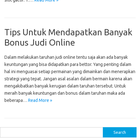
slot gacor: 1.…
Read More »
Tips Untuk Mendapatkan Banyak
Bonus Judi Online
Dalam melakukan taruhan judi online tentu saja akan ada banyak
keuntungan yang bisa didapatkan para bettor. Yang penting dalam
hal ini menguasai setiap permainan yang dimainkan dan menerapkan
strategi yang tepat. Jangan asal asalan dalam bermain karena akan
mengakibatkan banyak kerugian dalam taruhan tersebut. Untuk
meraih banyak keuntungan dan bonus dalam taruhan maka ada
beberapa…
Read More »
S
e