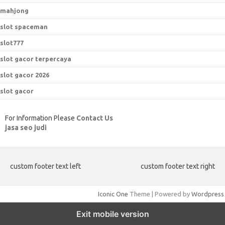
mahjong
slot spaceman
slot777
slot gacor terpercaya
slot gacor 2026
slot gacor
For Information Please
Contact Us
jasa seo judi
custom footer text left
custom footer text right
Iconic One
Theme | Powered by
Wordpress
Exit mobile version