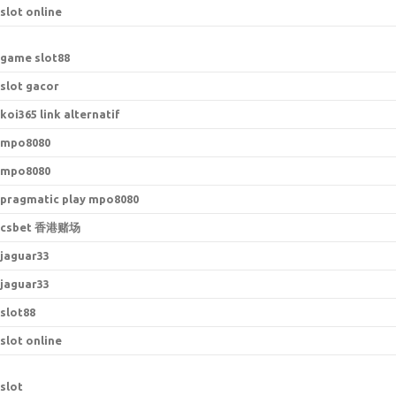
slot online
game slot88
slot gacor
koi365 link alternatif
mpo8080
mpo8080
pragmatic play mpo8080
csbet 香港赌场
jaguar33
jaguar33
slot88
slot online
slot