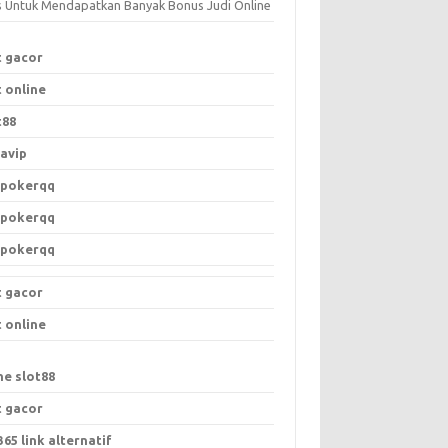
s Untuk Mendapatkan Banyak Bonus Judi Online
t gacor
t online
t88
avip
bpokerqq
bpokerqq
bpokerqq
t gacor
t online
e slot88
t gacor
365 link alternatif