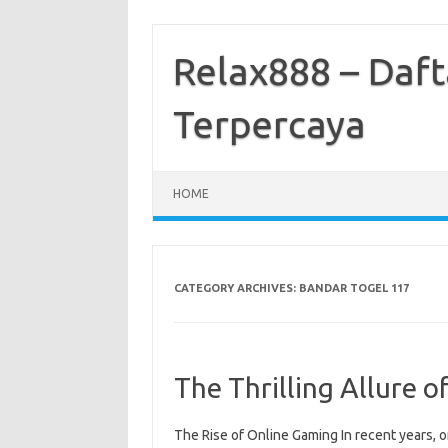
Skip
to
content
Relax888 – Daft
Terpercaya
HOME
CATEGORY ARCHIVES:
BANDAR TOGEL 117
The Thrilling Allure 
The Rise of Online Gaming In recent years, o