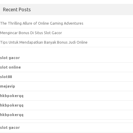
a
Recent Posts
r
c
The Thrilling Allure of Online Gaming Adventures
h
Mengincar Bonus Di Situs Slot Gacor
f
o
Tips Untuk Mendapatkan Banyak Bonus Judi Online
r
:
slot gacor
slot online
slot88
mejavip
hkbpokerqq
hkbpokerqq
hkbpokerqq
slot gacor