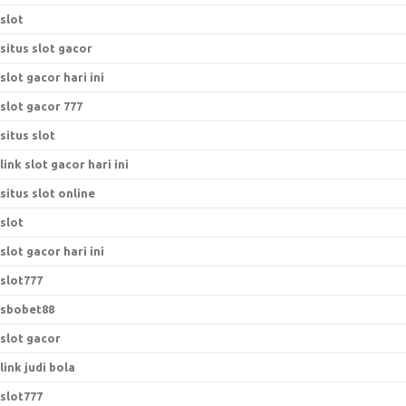
slot
situs slot gacor
slot gacor hari ini
slot gacor 777
situs slot
link slot gacor hari ini
situs slot online
slot
slot gacor hari ini
slot777
sbobet88
slot gacor
link judi bola
slot777