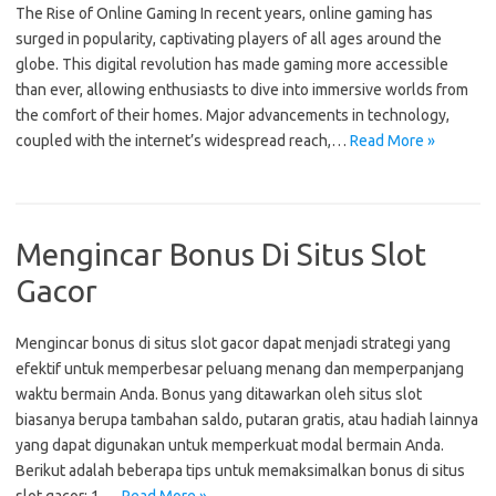
The Rise of Online Gaming In recent years, online gaming has
surged in popularity, captivating players of all ages around the
globe. This digital revolution has made gaming more accessible
than ever, allowing enthusiasts to dive into immersive worlds from
the comfort of their homes. Major advancements in technology,
coupled with the internet’s widespread reach,…
Read More »
Mengincar Bonus Di Situs Slot
Gacor
Mengincar bonus di situs slot gacor dapat menjadi strategi yang
efektif untuk memperbesar peluang menang dan memperpanjang
waktu bermain Anda. Bonus yang ditawarkan oleh situs slot
biasanya berupa tambahan saldo, putaran gratis, atau hadiah lainnya
yang dapat digunakan untuk memperkuat modal bermain Anda.
Berikut adalah beberapa tips untuk memaksimalkan bonus di situs