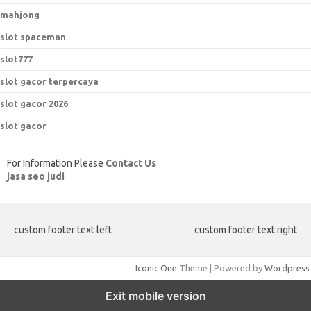
mahjong
slot spaceman
slot777
slot gacor terpercaya
slot gacor 2026
slot gacor
For Information Please
Contact Us
jasa seo judi
custom footer text left
custom footer text right
Iconic One
Theme | Powered by
Wordpress
Exit mobile version