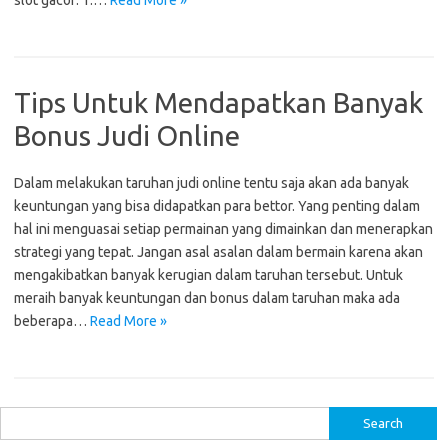
slot gacor: 1.…
Read More »
Tips Untuk Mendapatkan Banyak
Bonus Judi Online
Dalam melakukan taruhan judi online tentu saja akan ada banyak
keuntungan yang bisa didapatkan para bettor. Yang penting dalam
hal ini menguasai setiap permainan yang dimainkan dan menerapkan
strategi yang tepat. Jangan asal asalan dalam bermain karena akan
mengakibatkan banyak kerugian dalam taruhan tersebut. Untuk
meraih banyak keuntungan dan bonus dalam taruhan maka ada
beberapa…
Read More »
S
e