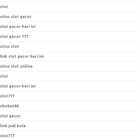
slot
situs slot gacor
slot gacor hari ini
slot gacor 777
situs slot
link slot gacor hari ini
situs slot online
slot
slot gacor hari ini
slot777
sbobet88
slot gacor
link judi bola
slot777