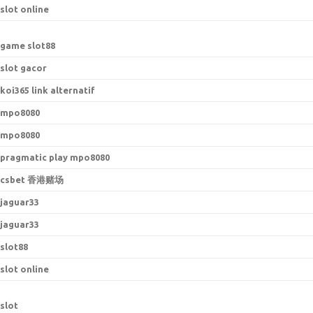
slot online
game slot88
slot gacor
koi365 link alternatif
mpo8080
mpo8080
pragmatic play mpo8080
csbet 香港赌场
jaguar33
jaguar33
slot88
slot online
slot