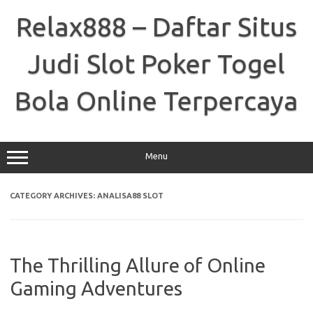
Skip
to
Relax888 – Daftar Situs
content
Judi Slot Poker Togel
Bola Online Terpercaya
Menu
CATEGORY ARCHIVES:
ANALISA88 SLOT
The Thrilling Allure of Online
Gaming Adventures