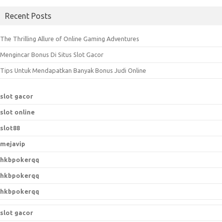
a
Recent Posts
r
c
The Thrilling Allure of Online Gaming Adventures
h
Mengincar Bonus Di Situs Slot Gacor
f
o
Tips Untuk Mendapatkan Banyak Bonus Judi Online
r
:
slot gacor
slot online
slot88
mejavip
hkbpokerqq
hkbpokerqq
hkbpokerqq
slot gacor