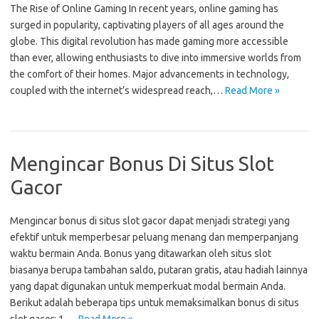
The Rise of Online Gaming In recent years, online gaming has
surged in popularity, captivating players of all ages around the
globe. This digital revolution has made gaming more accessible
than ever, allowing enthusiasts to dive into immersive worlds from
the comfort of their homes. Major advancements in technology,
coupled with the internet’s widespread reach,…
Read More »
Mengincar Bonus Di Situs Slot
Gacor
Mengincar bonus di situs slot gacor dapat menjadi strategi yang
efektif untuk memperbesar peluang menang dan memperpanjang
waktu bermain Anda. Bonus yang ditawarkan oleh situs slot
biasanya berupa tambahan saldo, putaran gratis, atau hadiah lainnya
yang dapat digunakan untuk memperkuat modal bermain Anda.
Berikut adalah beberapa tips untuk memaksimalkan bonus di situs