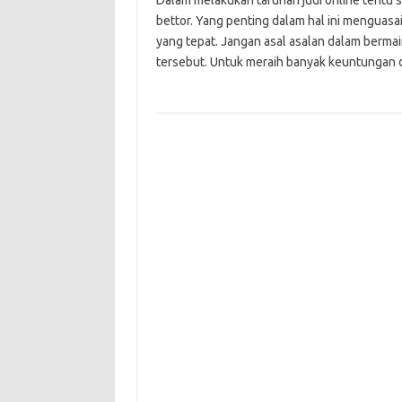
Dalam melakukan taruhan judi online tentu 
bettor. Yang penting dalam hal ini menguas
yang tepat. Jangan asal asalan dalam berma
tersebut. Untuk meraih banyak keuntungan