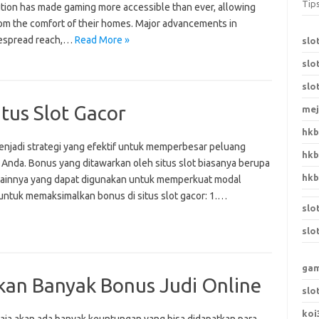
Tip
lution has made gaming more accessible than ever, allowing
rom the comfort of their homes. Major advancements in
idespread reach,…
Read More »
slo
slo
slo
tus Slot Gacor
mej
hk
menjadi strategi yang efektif untuk memperbesar peluang
hk
da. Bonus yang ditawarkan oleh situs slot biasanya berupa
hk
h lainnya yang dapat digunakan untuk memperkuat modal
untuk memaksimalkan bonus di situs slot gacor: 1.…
slo
slo
gam
an Banyak Bonus Judi Online
slo
koi