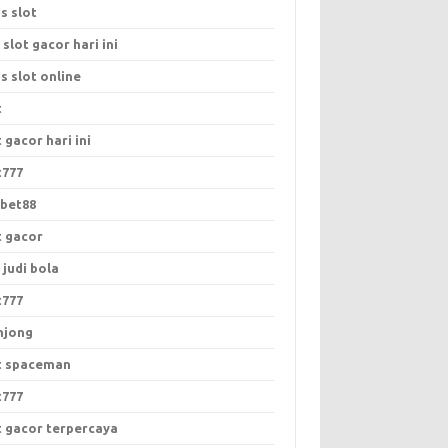
us slot
k slot gacor hari ini
us slot online
t
t gacor hari ini
t777
bet88
t gacor
k judi bola
t777
hjong
t spaceman
t777
t gacor terpercaya