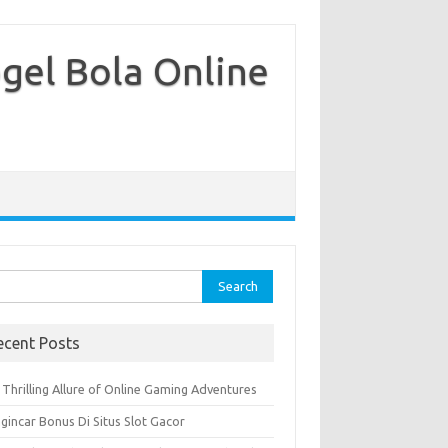
ogel Bola Online
rch
ecent Posts
Thrilling Allure of Online Gaming Adventures
gincar Bonus Di Situs Slot Gacor