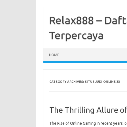
Skip
to
content
Relax888 – Daft
Terpercaya
HOME
CATEGORY ARCHIVES:
SITUS JUDI ONLINE 33
The Thrilling Allure 
The Rise of Online Gaming In recent years, o