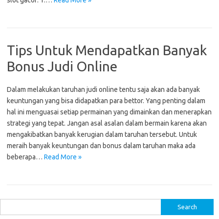
slot gacor: 1.…
Read More »
Tips Untuk Mendapatkan Banyak
Bonus Judi Online
Dalam melakukan taruhan judi online tentu saja akan ada banyak
keuntungan yang bisa didapatkan para bettor. Yang penting dalam
hal ini menguasai setiap permainan yang dimainkan dan menerapkan
strategi yang tepat. Jangan asal asalan dalam bermain karena akan
mengakibatkan banyak kerugian dalam taruhan tersebut. Untuk
meraih banyak keuntungan dan bonus dalam taruhan maka ada
beberapa…
Read More »
S
e