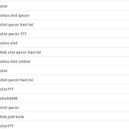
slot
situs slot gacor
slot gacor hari ini
slot gacor 777
situs slot
link slot gacor hari ini
situs slot online
slot
slot gacor hari ini
slot777
sbobet88
slot gacor
link judi bola
slot777