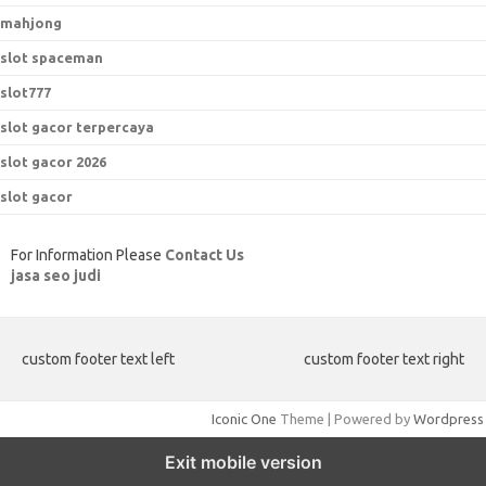
mahjong
slot spaceman
slot777
slot gacor terpercaya
slot gacor 2026
slot gacor
For Information Please
Contact Us
jasa seo judi
custom footer text left
custom footer text right
Iconic One
Theme | Powered by
Wordpress
Exit mobile version