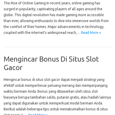
The Rise of Online Gaming In recent years, online gaming has
surged in popularity, captivating players of all ages around the
globe. This digital revolution has made gaming more accessible
than ever, allowing enthusiasts to dive into immersive worlds from
the comfort of their homes. Major advancements in technology,
coupled with the internet’s widespread reach,…
Read More »
Mengincar Bonus Di Situs Slot
Gacor
Mengincar bonus di situs slot gacor dapat menjadi strategi yang
efektif untuk memperbesar peluang menang dan memperpanjang
waktu bermain Anda. Bonus yang ditawarkan oleh situs slot
biasanya berupa tambahan saldo, putaran gratis, atau hadiah lainnya
yang dapat digunakan untuk memperkuat modal bermain Anda.
Berikut adalah beberapa tips untuk memaksimalkan bonus di situs