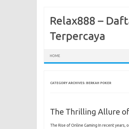
Skip
to
content
Relax888 – Daft
Terpercaya
HOME
CATEGORY ARCHIVES:
BERKAH POKER
The Thrilling Allure 
The Rise of Online Gaming In recent years, o