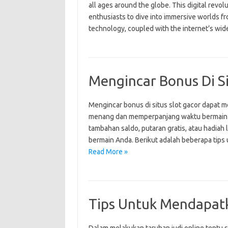
all ages around the globe. This digital revo
enthusiasts to dive into immersive worlds f
technology, coupled with the internet’s w
Mengincar Bonus Di Si
Mengincar bonus di situs slot gacor dapat 
menang dan memperpanjang waktu bermain An
tambahan saldo, putaran gratis, atau hadia
bermain Anda. Berikut adalah beberapa tips 
Read More »
Tips Untuk Mendapatk