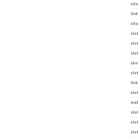
sit
lin
sit
slo
slo
slo
sbo
slo
lin
slo
ma
slo
slo
slo