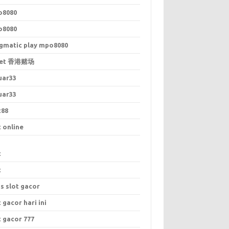
o8080
o8080
gmatic play mpo8080
bet 香港赌场
uar33
uar33
t88
t online
t
t
us slot gacor
t gacor hari ini
t gacor 777