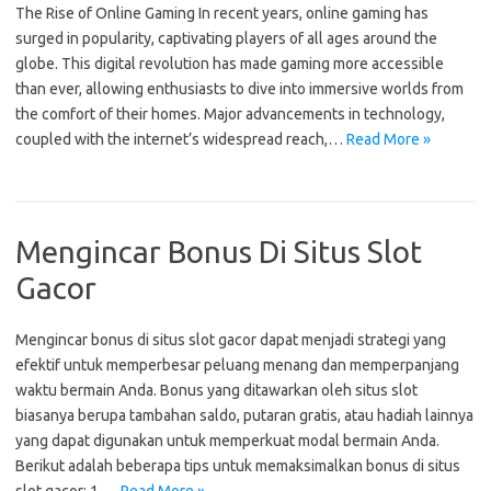
The Rise of Online Gaming In recent years, online gaming has
surged in popularity, captivating players of all ages around the
globe. This digital revolution has made gaming more accessible
than ever, allowing enthusiasts to dive into immersive worlds from
the comfort of their homes. Major advancements in technology,
coupled with the internet’s widespread reach,…
Read More »
Mengincar Bonus Di Situs Slot
Gacor
Mengincar bonus di situs slot gacor dapat menjadi strategi yang
efektif untuk memperbesar peluang menang dan memperpanjang
waktu bermain Anda. Bonus yang ditawarkan oleh situs slot
biasanya berupa tambahan saldo, putaran gratis, atau hadiah lainnya
yang dapat digunakan untuk memperkuat modal bermain Anda.
Berikut adalah beberapa tips untuk memaksimalkan bonus di situs