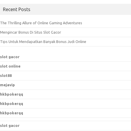
a
Recent Posts
r
c
The Thrilling Allure of Online Gaming Adventures
h
Mengincar Bonus Di Situs Slot Gacor
f
o
Tips Untuk Mendapatkan Banyak Bonus Judi Online
r
:
slot gacor
slot online
slot88
mejavip
hkbpokerqq
hkbpokerqq
hkbpokerqq
slot gacor