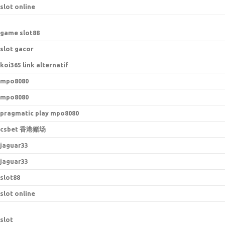
slot online
game slot88
slot gacor
koi365 link alternatif
mpo8080
mpo8080
pragmatic play mpo8080
csbet 香港赌场
jaguar33
jaguar33
slot88
slot online
slot