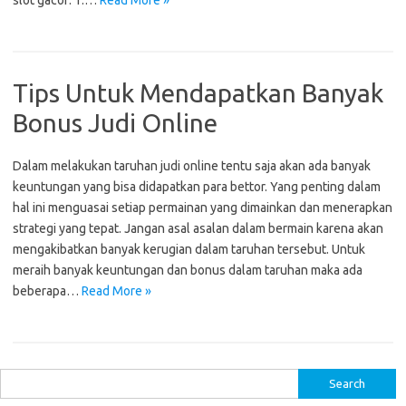
slot gacor: 1.…
Read More »
Tips Untuk Mendapatkan Banyak
Bonus Judi Online
Dalam melakukan taruhan judi online tentu saja akan ada banyak
keuntungan yang bisa didapatkan para bettor. Yang penting dalam
hal ini menguasai setiap permainan yang dimainkan dan menerapkan
strategi yang tepat. Jangan asal asalan dalam bermain karena akan
mengakibatkan banyak kerugian dalam taruhan tersebut. Untuk
meraih banyak keuntungan dan bonus dalam taruhan maka ada
beberapa…
Read More »
S
e