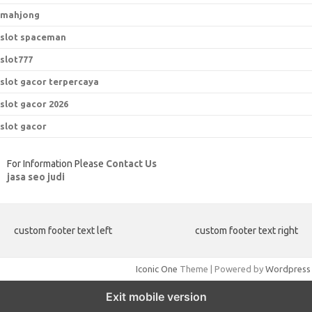
mahjong
slot spaceman
slot777
slot gacor terpercaya
slot gacor 2026
slot gacor
For Information Please
Contact Us
jasa seo judi
custom footer text left
custom footer text right
Iconic One
Theme | Powered by
Wordpress
Exit mobile version