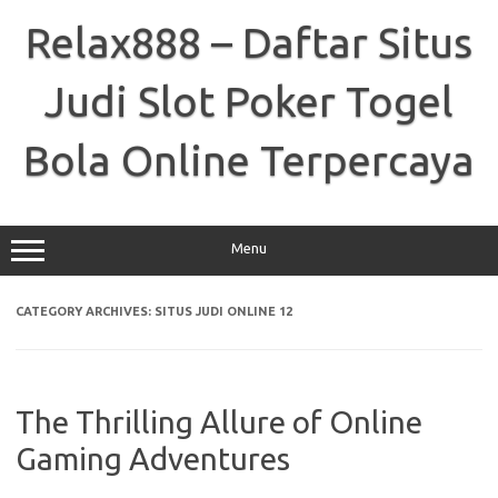
Skip
to
Relax888 – Daftar Situs
content
Judi Slot Poker Togel
Bola Online Terpercaya
Menu
CATEGORY ARCHIVES:
SITUS JUDI ONLINE 12
The Thrilling Allure of Online
Gaming Adventures