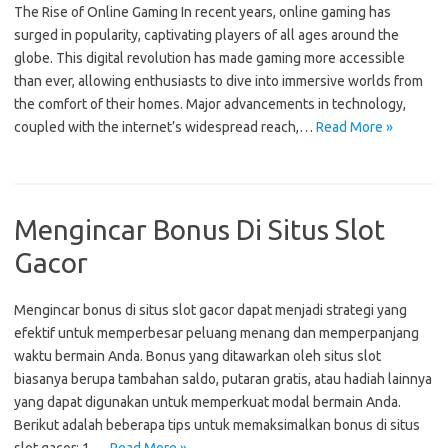
The Rise of Online Gaming In recent years, online gaming has
surged in popularity, captivating players of all ages around the
globe. This digital revolution has made gaming more accessible
than ever, allowing enthusiasts to dive into immersive worlds from
the comfort of their homes. Major advancements in technology,
coupled with the internet’s widespread reach,…
Read More »
Mengincar Bonus Di Situs Slot
Gacor
Mengincar bonus di situs slot gacor dapat menjadi strategi yang
efektif untuk memperbesar peluang menang dan memperpanjang
waktu bermain Anda. Bonus yang ditawarkan oleh situs slot
biasanya berupa tambahan saldo, putaran gratis, atau hadiah lainnya
yang dapat digunakan untuk memperkuat modal bermain Anda.
Berikut adalah beberapa tips untuk memaksimalkan bonus di situs