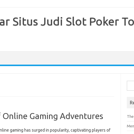
ar Situs Judi Slot Poker T
Sea
for:
R
of Online Gaming Adventures
The 
Men
nline gaming has surged in popularity, captivating players of