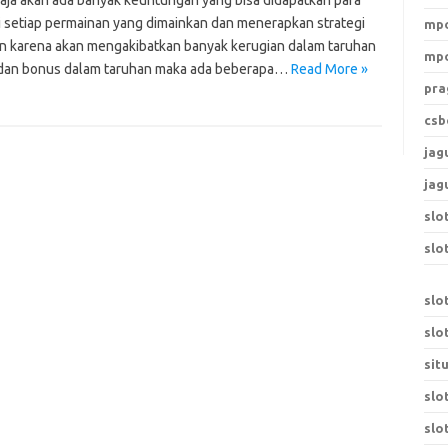
saja akan ada banyak keuntungan yang bisa didapatkan para
ai setiap permainan yang dimainkan dan menerapkan strategi
mp
in karena akan mengakibatkan banyak kerugian dalam taruhan
mp
 dan bonus dalam taruhan maka ada beberapa…
Read More »
pra
cs
jag
jag
slo
slo
slo
slo
sit
slo
slo