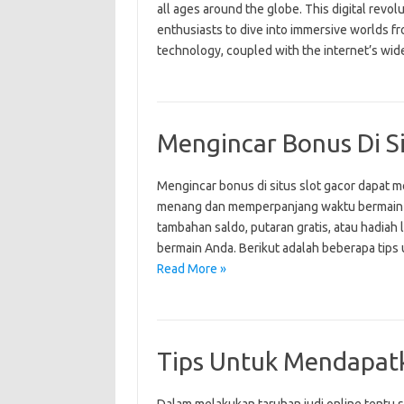
all ages around the globe. This digital revo
enthusiasts to dive into immersive worlds f
technology, coupled with the internet’s w
Mengincar Bonus Di Si
Mengincar bonus di situs slot gacor dapat 
menang dan memperpanjang waktu bermain An
tambahan saldo, putaran gratis, atau hadia
bermain Anda. Berikut adalah beberapa tips 
Read More »
Tips Untuk Mendapatk