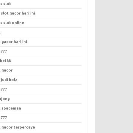
us slot
k slot gacor hari ini
us slot online
t
t gacor hari ini
t777
bet88
t gacor
k judi bola
t777
hjong
t spaceman
t777
t gacor terpercaya