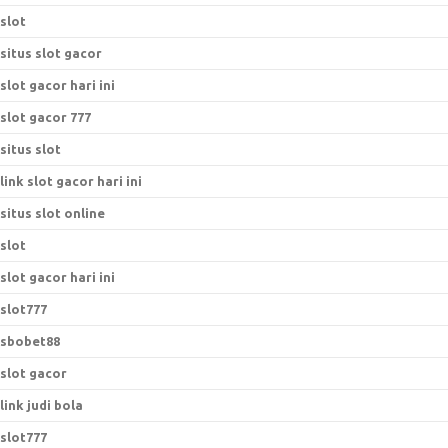
slot
situs slot gacor
slot gacor hari ini
slot gacor 777
situs slot
link slot gacor hari ini
situs slot online
slot
slot gacor hari ini
slot777
sbobet88
slot gacor
link judi bola
slot777