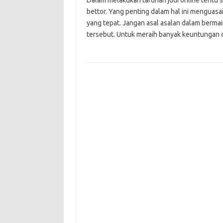
Dalam melakukan taruhan judi online tentu 
bettor. Yang penting dalam hal ini menguas
yang tepat. Jangan asal asalan dalam berma
tersebut. Untuk meraih banyak keuntungan