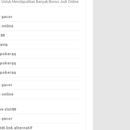
s Untuk Mendapatkan Banyak Bonus Judi Online
t gacor
t online
t88
avip
bpokerqq
bpokerqq
bpokerqq
t gacor
t online
e slot88
t gacor
365 link alternatif