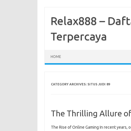
Skip
to
content
Relax888 – Daft
Terpercaya
HOME
CATEGORY ARCHIVES:
SITUS JUDI 89
The Thrilling Allure 
The Rise of Online Gaming In recent years, o