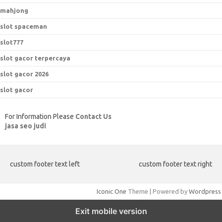
mahjong
slot spaceman
slot777
slot gacor terpercaya
slot gacor 2026
slot gacor
For Information Please
Contact Us
jasa seo judi
custom footer text left
custom footer text right
Iconic One
Theme | Powered by
Wordpress
Exit mobile version