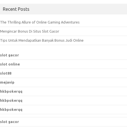
a
Recent Posts
r
c
The Thrilling Allure of Online Gaming Adventures
h
Mengincar Bonus Di Situs Slot Gacor
f
o
Tips Untuk Mendapatkan Banyak Bonus Judi Online
r
:
slot gacor
slot online
slot88
mejavip
hkbpokerqq
hkbpokerqq
hkbpokerqq
slot gacor