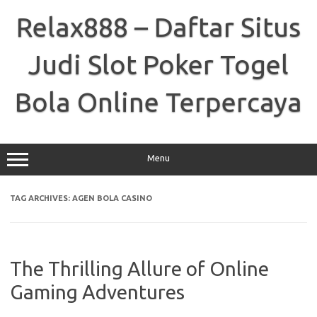
Skip
to
Relax888 – Daftar Situs
content
Judi Slot Poker Togel
Bola Online Terpercaya
Menu
TAG ARCHIVES:
AGEN BOLA CASINO
The Thrilling Allure of Online
Gaming Adventures