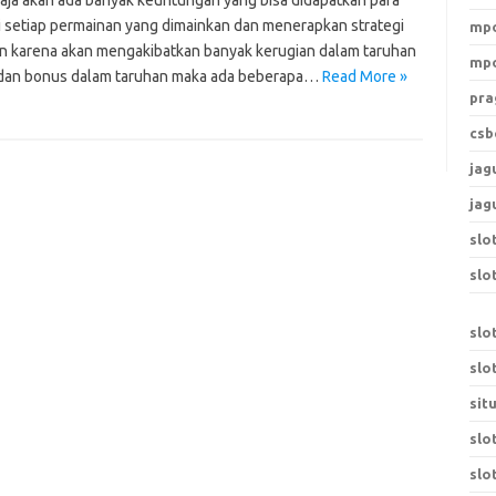
saja akan ada banyak keuntungan yang bisa didapatkan para
ai setiap permainan yang dimainkan dan menerapkan strategi
mp
in karena akan mengakibatkan banyak kerugian dalam taruhan
mp
 dan bonus dalam taruhan maka ada beberapa…
Read More »
pra
cs
jag
jag
slo
slo
slo
slo
sit
slo
slo