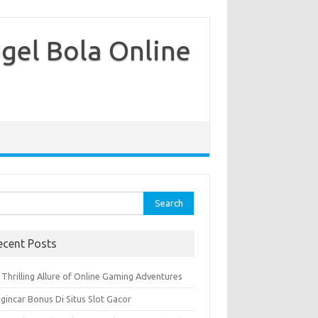
ogel Bola Online
rch
ecent Posts
Thrilling Allure of Online Gaming Adventures
gincar Bonus Di Situs Slot Gacor