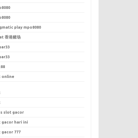
o8080
o8080
gmatic play mpo8080
bet 香港赌场
uar33
uar33
t88
t online
t
t
us slot gacor
t gacor hari ini
t gacor 777