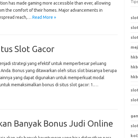
Tip
lution has made gaming more accessible than ever, allowing
rom the comfort of their homes. Major advancements in
idespread reach,…
Read More »
slo
slo
slo
tus Slot Gacor
mej
hk
menjadi strategi yang efektif untuk memperbesar peluang
hk
da. Bonus yang ditawarkan oleh situs slot biasanya berupa
hk
h lainnya yang dapat digunakan untuk memperkuat modal
untuk memaksimalkan bonus di situs slot gacor: 1.…
slo
slo
gam
an Banyak Bonus Judi Online
slo
koi