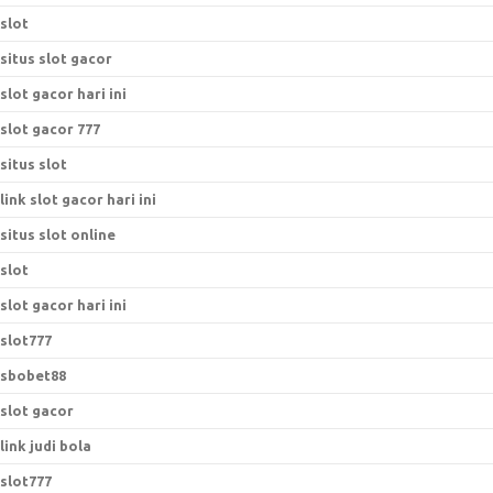
slot
situs slot gacor
slot gacor hari ini
slot gacor 777
situs slot
link slot gacor hari ini
situs slot online
slot
slot gacor hari ini
slot777
sbobet88
slot gacor
link judi bola
slot777