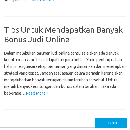
slot gacor: 1.…
Read More »
Tips Untuk Mendapatkan Banyak
Bonus Judi Online
Dalam melakukan taruhan judi online tentu saja akan ada banyak
keuntungan yang bisa didapatkan para bettor. Yang penting dalam
hal ini menguasai setiap permainan yang dimainkan dan menerapkan
strategi yang tepat. Jangan asal asalan dalam bermain karena akan
mengakibatkan banyak kerugian dalam taruhan tersebut. Untuk
meraih banyak keuntungan dan bonus dalam taruhan maka ada
beberapa…
Read More »
S
e