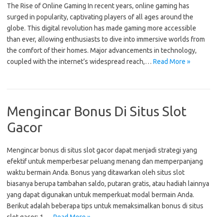
The Rise of Online Gaming In recent years, online gaming has
surged in popularity, captivating players of all ages around the
globe. This digital revolution has made gaming more accessible
than ever, allowing enthusiasts to dive into immersive worlds from
the comfort of their homes. Major advancements in technology,
coupled with the internet’s widespread reach,…
Read More »
Mengincar Bonus Di Situs Slot
Gacor
Mengincar bonus di situs slot gacor dapat menjadi strategi yang
efektif untuk memperbesar peluang menang dan memperpanjang
waktu bermain Anda. Bonus yang ditawarkan oleh situs slot
biasanya berupa tambahan saldo, putaran gratis, atau hadiah lainnya
yang dapat digunakan untuk memperkuat modal bermain Anda.
Berikut adalah beberapa tips untuk memaksimalkan bonus di situs