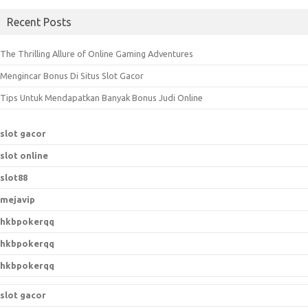
a
Recent Posts
r
c
The Thrilling Allure of Online Gaming Adventures
h
Mengincar Bonus Di Situs Slot Gacor
f
o
Tips Untuk Mendapatkan Banyak Bonus Judi Online
r
:
slot gacor
slot online
slot88
mejavip
hkbpokerqq
hkbpokerqq
hkbpokerqq
slot gacor