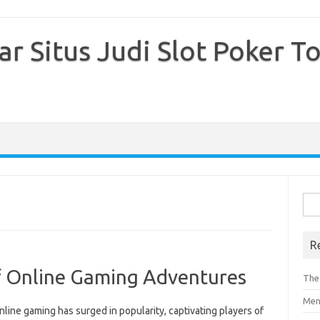
ar Situs Judi Slot Poker T
Sea
for:
R
of Online Gaming Adventures
The 
Men
nline gaming has surged in popularity, captivating players of