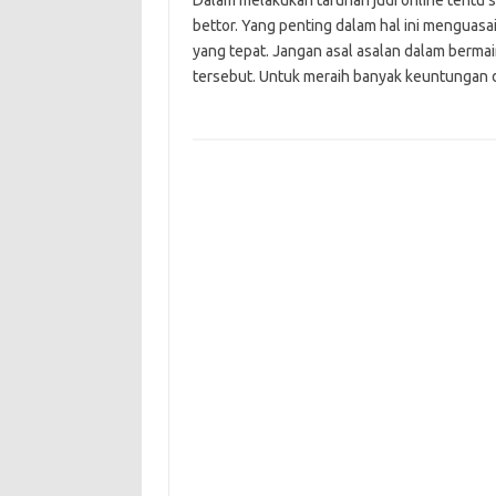
Dalam melakukan taruhan judi online tentu 
bettor. Yang penting dalam hal ini menguas
yang tepat. Jangan asal asalan dalam berma
tersebut. Untuk meraih banyak keuntungan