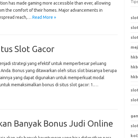
Tip
lution has made gaming more accessible than ever, allowing
rom the comfort of their homes. Major advancements in
idespread reach,…
Read More »
slo
slo
slo
tus Slot Gacor
mej
hk
menjadi strategi yang efektif untuk memperbesar peluang
hk
da. Bonus yang ditawarkan oleh situs slot biasanya berupa
hk
h lainnya yang dapat digunakan untuk memperkuat modal
untuk memaksimalkan bonus di situs slot gacor: 1.…
slo
slo
gam
an Banyak Bonus Judi Online
slo
koi