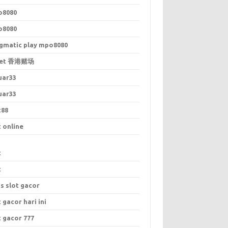
o8080
o8080
gmatic play mpo8080
bet 香港赌场
uar33
uar33
t88
t online
t
t
us slot gacor
t gacor hari ini
t gacor 777