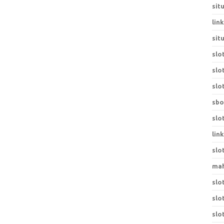
sit
lin
sit
slo
slo
slo
sbo
slo
lin
slo
ma
slo
slo
slo