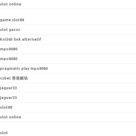
slot online
game slot88
slot gacor
koi365 link alternatif
mpo8080
mpo8080
pragmatic play mpo8080
csbet 香港赌场
jaguar33
jaguar33
slot88
slot online
slot