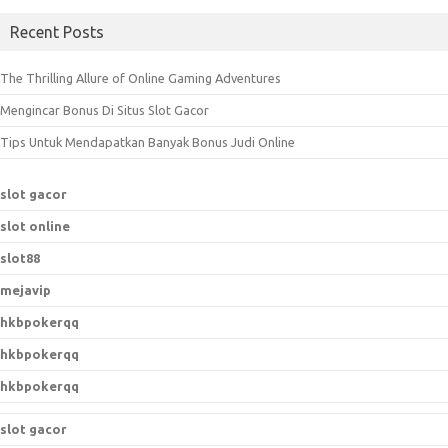
a
Recent Posts
r
c
The Thrilling Allure of Online Gaming Adventures
h
Mengincar Bonus Di Situs Slot Gacor
f
o
Tips Untuk Mendapatkan Banyak Bonus Judi Online
r
:
slot gacor
slot online
slot88
mejavip
hkbpokerqq
hkbpokerqq
hkbpokerqq
slot gacor