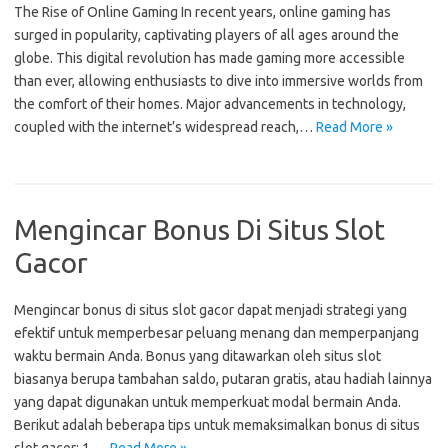
The Rise of Online Gaming In recent years, online gaming has
surged in popularity, captivating players of all ages around the
globe. This digital revolution has made gaming more accessible
than ever, allowing enthusiasts to dive into immersive worlds from
the comfort of their homes. Major advancements in technology,
coupled with the internet’s widespread reach,…
Read More »
Mengincar Bonus Di Situs Slot
Gacor
Mengincar bonus di situs slot gacor dapat menjadi strategi yang
efektif untuk memperbesar peluang menang dan memperpanjang
waktu bermain Anda. Bonus yang ditawarkan oleh situs slot
biasanya berupa tambahan saldo, putaran gratis, atau hadiah lainnya
yang dapat digunakan untuk memperkuat modal bermain Anda.
Berikut adalah beberapa tips untuk memaksimalkan bonus di situs