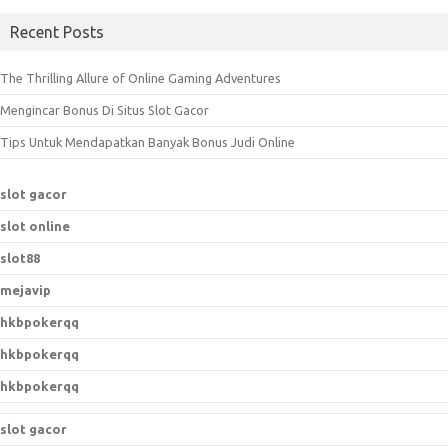
a
Recent Posts
r
c
The Thrilling Allure of Online Gaming Adventures
h
Mengincar Bonus Di Situs Slot Gacor
f
o
Tips Untuk Mendapatkan Banyak Bonus Judi Online
r
:
slot gacor
slot online
slot88
mejavip
hkbpokerqq
hkbpokerqq
hkbpokerqq
slot gacor