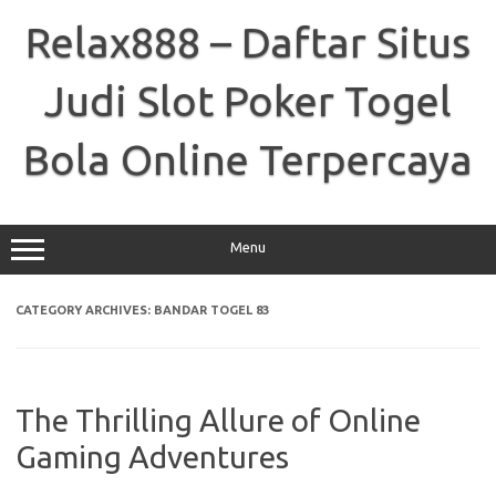
Skip
to
Relax888 – Daftar Situs
content
Judi Slot Poker Togel
Bola Online Terpercaya
Menu
CATEGORY ARCHIVES:
BANDAR TOGEL 83
The Thrilling Allure of Online
Gaming Adventures