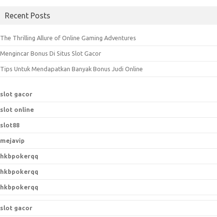
a
Recent Posts
r
c
The Thrilling Allure of Online Gaming Adventures
h
Mengincar Bonus Di Situs Slot Gacor
f
o
Tips Untuk Mendapatkan Banyak Bonus Judi Online
r
:
slot gacor
slot online
slot88
mejavip
hkbpokerqq
hkbpokerqq
hkbpokerqq
slot gacor