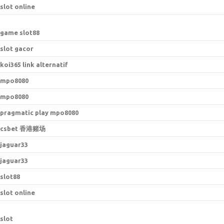
slot online
game slot88
slot gacor
koi365 link alternatif
mpo8080
mpo8080
pragmatic play mpo8080
csbet 香港赌场
jaguar33
jaguar33
slot88
slot online
slot