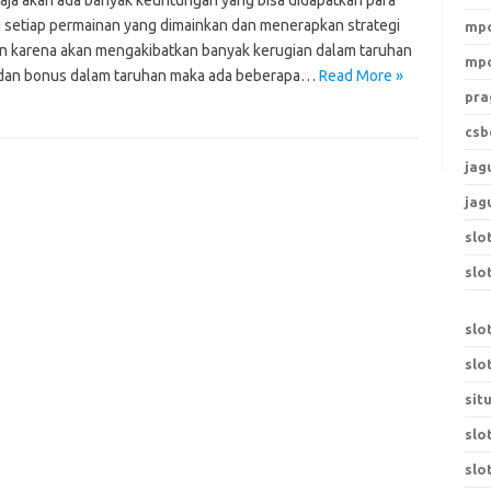
saja akan ada banyak keuntungan yang bisa didapatkan para
ai setiap permainan yang dimainkan dan menerapkan strategi
mp
in karena akan mengakibatkan banyak kerugian dalam taruhan
mp
 dan bonus dalam taruhan maka ada beberapa…
Read More »
pra
cs
jag
jag
slo
slo
slo
slo
sit
slo
slo