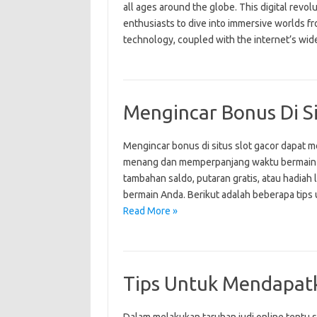
all ages around the globe. This digital revo
enthusiasts to dive into immersive worlds f
technology, coupled with the internet’s w
Mengincar Bonus Di Si
Mengincar bonus di situs slot gacor dapat 
menang dan memperpanjang waktu bermain An
tambahan saldo, putaran gratis, atau hadia
bermain Anda. Berikut adalah beberapa tips 
Read More »
Tips Untuk Mendapatk