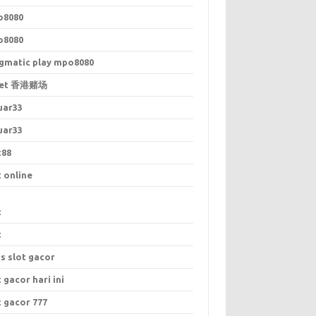
o8080
o8080
gmatic play mpo8080
bet 香港赌场
uar33
uar33
t88
t online
t
t
us slot gacor
t gacor hari ini
t gacor 777