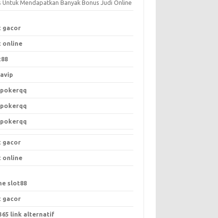
s Untuk Mendapatkan Banyak Bonus Judi Online
t gacor
t online
t88
avip
bpokerqq
bpokerqq
bpokerqq
t gacor
t online
e slot88
t gacor
365 link alternatif