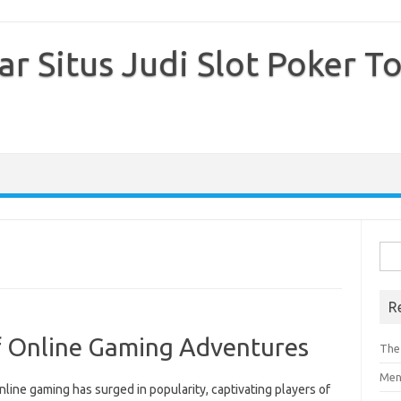
ar Situs Judi Slot Poker T
Sea
for:
R
of Online Gaming Adventures
The 
Men
nline gaming has surged in popularity, captivating players of