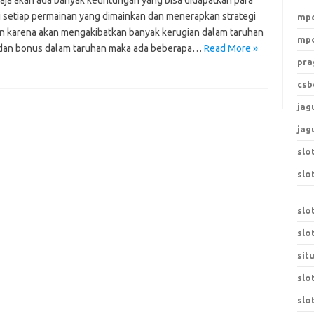
saja akan ada banyak keuntungan yang bisa didapatkan para
ai setiap permainan yang dimainkan dan menerapkan strategi
mp
in karena akan mengakibatkan banyak kerugian dalam taruhan
mp
 dan bonus dalam taruhan maka ada beberapa…
Read More »
pra
cs
jag
jag
slo
slo
slo
slo
sit
slo
slo