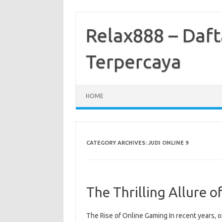
Skip
to
content
Relax888 – Daft
Terpercaya
HOME
CATEGORY ARCHIVES:
JUDI ONLINE 9
The Thrilling Allure 
The Rise of Online Gaming In recent years, o