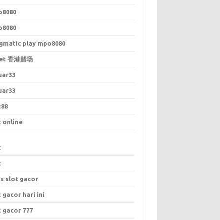
o8080
o8080
gmatic play mpo8080
bet 香港赌场
uar33
uar33
t88
t online
t
t
us slot gacor
t gacor hari ini
t gacor 777