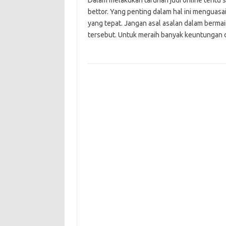
Dalam melakukan taruhan judi online tentu 
bettor. Yang penting dalam hal ini menguas
yang tepat. Jangan asal asalan dalam berma
tersebut. Untuk meraih banyak keuntungan