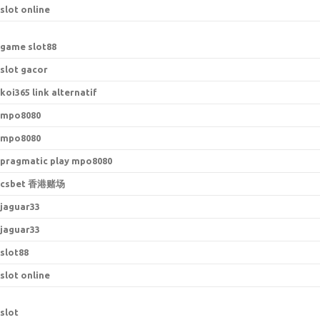
slot online
game slot88
slot gacor
koi365 link alternatif
mpo8080
mpo8080
pragmatic play mpo8080
csbet 香港赌场
jaguar33
jaguar33
slot88
slot online
slot