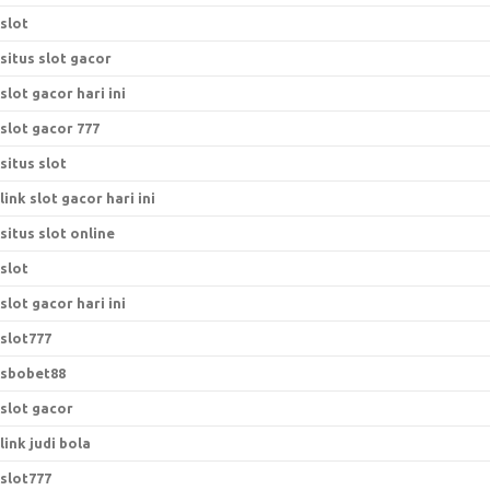
slot
situs slot gacor
slot gacor hari ini
slot gacor 777
situs slot
link slot gacor hari ini
situs slot online
slot
slot gacor hari ini
slot777
sbobet88
slot gacor
link judi bola
slot777