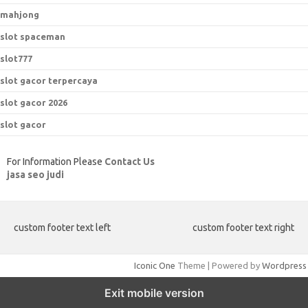
mahjong
slot spaceman
slot777
slot gacor terpercaya
slot gacor 2026
slot gacor
For Information Please
Contact Us
jasa seo judi
custom footer text left
custom footer text right
Iconic One
Theme | Powered by
Wordpress
Exit mobile version