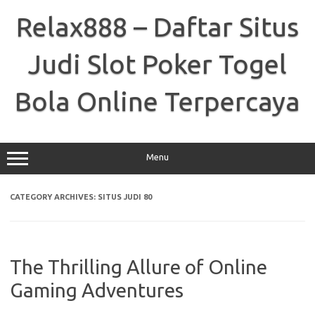
Skip
to
Relax888 – Daftar Situs
content
Judi Slot Poker Togel
Bola Online Terpercaya
Menu
CATEGORY ARCHIVES:
SITUS JUDI 80
The Thrilling Allure of Online
Gaming Adventures