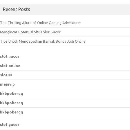
a
Recent Posts
r
c
The Thrilling Allure of Online Gaming Adventures
h
Mengincar Bonus Di Situs Slot Gacor
f
o
Tips Untuk Mendapatkan Banyak Bonus Judi Online
r
:
slot gacor
slot online
slot88
mejavip
hkbpokerqq
hkbpokerqq
hkbpokerqq
slot gacor