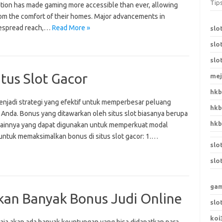
Tip
lution has made gaming more accessible than ever, allowing
rom the comfort of their homes. Major advancements in
idespread reach,…
Read More »
slo
slo
slo
tus Slot Gacor
mej
hk
menjadi strategi yang efektif untuk memperbesar peluang
hk
da. Bonus yang ditawarkan oleh situs slot biasanya berupa
hk
h lainnya yang dapat digunakan untuk memperkuat modal
untuk memaksimalkan bonus di situs slot gacor: 1.…
slo
slo
gam
an Banyak Bonus Judi Online
slo
koi