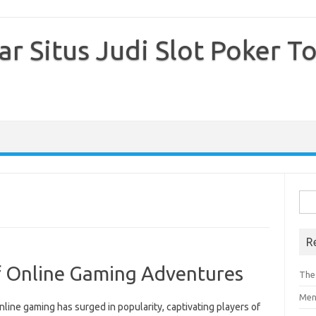
ar Situs Judi Slot Poker T
Sea
for:
R
of Online Gaming Adventures
The 
Men
nline gaming has surged in popularity, captivating players of