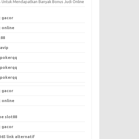
s Untuk Mendapatkan Banyak Bonus Judi Online
t gacor
t online
t88
avip
bpokerqq
bpokerqq
bpokerqq
t gacor
t online
e slot88
t gacor
365 link alternatif