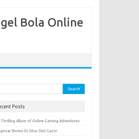
ogel Bola Online
rch
ecent Posts
Thrilling Allure of Online Gaming Adventures
gincar Bonus Di Situs Slot Gacor