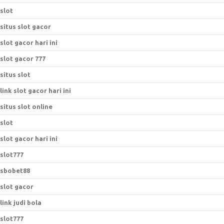
slot
situs slot gacor
slot gacor hari ini
slot gacor 777
situs slot
link slot gacor hari ini
situs slot online
slot
slot gacor hari ini
slot777
sbobet88
slot gacor
link judi bola
slot777