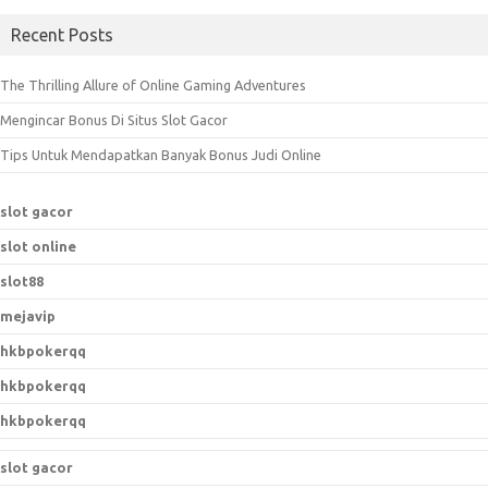
a
Recent Posts
r
c
The Thrilling Allure of Online Gaming Adventures
h
Mengincar Bonus Di Situs Slot Gacor
f
o
Tips Untuk Mendapatkan Banyak Bonus Judi Online
r
:
slot gacor
slot online
slot88
mejavip
hkbpokerqq
hkbpokerqq
hkbpokerqq
slot gacor