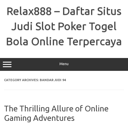
Skip
to
Relax888 – Daftar Situs
content
Judi Slot Poker Togel
Bola Online Terpercaya
Menu
CATEGORY ARCHIVES:
BANDAR JUDI 94
The Thrilling Allure of Online
Gaming Adventures