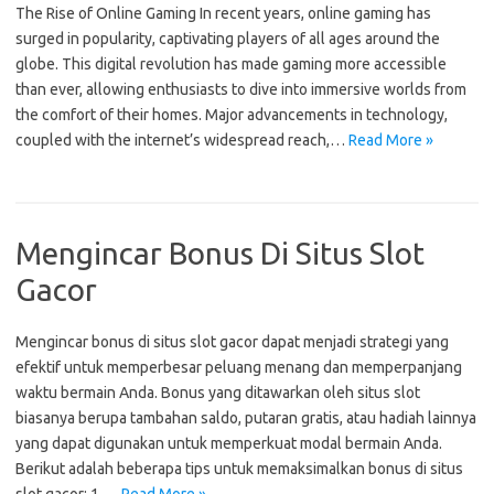
The Rise of Online Gaming In recent years, online gaming has
surged in popularity, captivating players of all ages around the
globe. This digital revolution has made gaming more accessible
than ever, allowing enthusiasts to dive into immersive worlds from
the comfort of their homes. Major advancements in technology,
coupled with the internet’s widespread reach,…
Read More »
Mengincar Bonus Di Situs Slot
Gacor
Mengincar bonus di situs slot gacor dapat menjadi strategi yang
efektif untuk memperbesar peluang menang dan memperpanjang
waktu bermain Anda. Bonus yang ditawarkan oleh situs slot
biasanya berupa tambahan saldo, putaran gratis, atau hadiah lainnya
yang dapat digunakan untuk memperkuat modal bermain Anda.
Berikut adalah beberapa tips untuk memaksimalkan bonus di situs