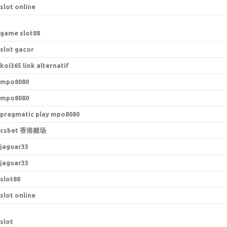
slot online
game slot88
slot gacor
koi365 link alternatif
mpo8080
mpo8080
pragmatic play mpo8080
csbet 香港赌场
jaguar33
jaguar33
slot88
slot online
slot