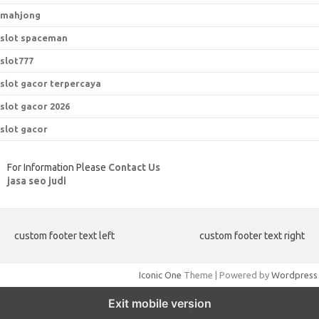
mahjong
slot spaceman
slot777
slot gacor terpercaya
slot gacor 2026
slot gacor
For Information Please
Contact Us
jasa seo judi
custom footer text left
custom footer text right
Iconic One
Theme | Powered by
Wordpress
Exit mobile version