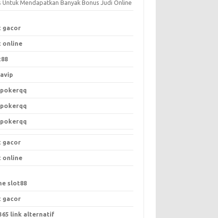
s Untuk Mendapatkan Banyak Bonus Judi Online
t gacor
t online
t88
avip
bpokerqq
bpokerqq
bpokerqq
t gacor
t online
e slot88
t gacor
365 link alternatif