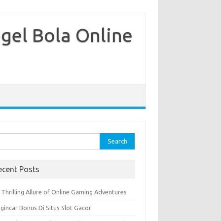
ogel Bola Online
rch
ecent Posts
Thrilling Allure of Online Gaming Adventures
gincar Bonus Di Situs Slot Gacor