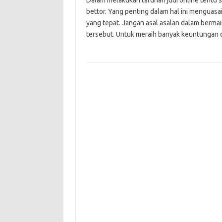
Dalam melakukan taruhan judi online tentu 
bettor. Yang penting dalam hal ini menguas
yang tepat. Jangan asal asalan dalam berma
tersebut. Untuk meraih banyak keuntungan