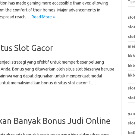
Tip
lution has made gaming more accessible than ever, allowing
rom the comfort of their homes. Major advancements in
idespread reach,…
Read More »
slo
slo
slo
tus Slot Gacor
mej
hk
menjadi strategi yang efektif untuk memperbesar peluang
hk
da. Bonus yang ditawarkan oleh situs slot biasanya berupa
hk
h lainnya yang dapat digunakan untuk memperkuat modal
untuk memaksimalkan bonus di situs slot gacor: 1.…
slo
slo
gam
an Banyak Bonus Judi Online
slo
koi