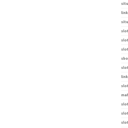
sit
lin
sit
slo
slo
slo
sbo
slo
lin
slo
ma
slo
slo
slo