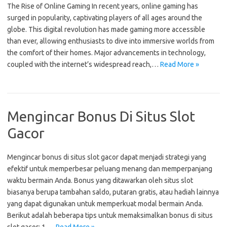
The Rise of Online Gaming In recent years, online gaming has
surged in popularity, captivating players of all ages around the
globe. This digital revolution has made gaming more accessible
than ever, allowing enthusiasts to dive into immersive worlds from
the comfort of their homes. Major advancements in technology,
coupled with the internet’s widespread reach,…
Read More »
Mengincar Bonus Di Situs Slot
Gacor
Mengincar bonus di situs slot gacor dapat menjadi strategi yang
efektif untuk memperbesar peluang menang dan memperpanjang
waktu bermain Anda. Bonus yang ditawarkan oleh situs slot
biasanya berupa tambahan saldo, putaran gratis, atau hadiah lainnya
yang dapat digunakan untuk memperkuat modal bermain Anda.
Berikut adalah beberapa tips untuk memaksimalkan bonus di situs