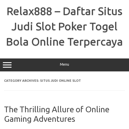
Skip
to
Relax888 – Daftar Situs
content
Judi Slot Poker Togel
Bola Online Terpercaya
Menu
CATEGORY ARCHIVES:
SITUS JUDI ONLINE SLOT
The Thrilling Allure of Online
Gaming Adventures