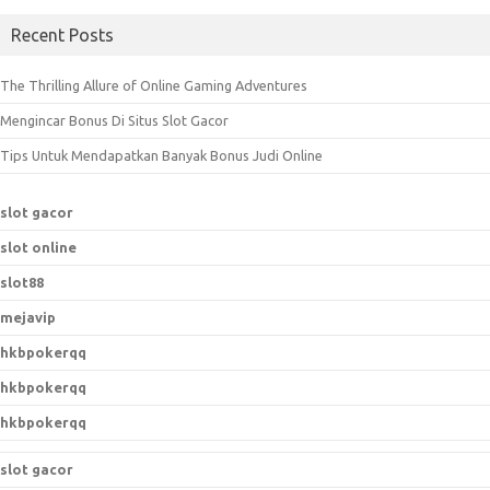
a
Recent Posts
r
c
The Thrilling Allure of Online Gaming Adventures
h
Mengincar Bonus Di Situs Slot Gacor
f
o
Tips Untuk Mendapatkan Banyak Bonus Judi Online
r
:
slot gacor
slot online
slot88
mejavip
hkbpokerqq
hkbpokerqq
hkbpokerqq
slot gacor