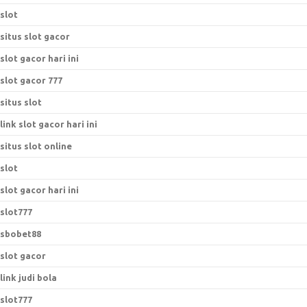
slot
situs slot gacor
slot gacor hari ini
slot gacor 777
situs slot
link slot gacor hari ini
situs slot online
slot
slot gacor hari ini
slot777
sbobet88
slot gacor
link judi bola
slot777