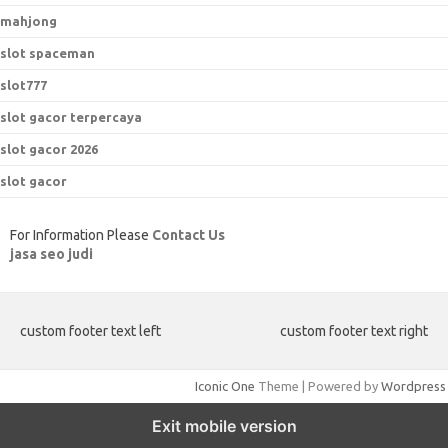
mahjong
slot spaceman
slot777
slot gacor terpercaya
slot gacor 2026
slot gacor
For Information Please
Contact Us
jasa seo judi
custom footer text left
custom footer text right
Iconic One
Theme | Powered by
Wordpress
Exit mobile version