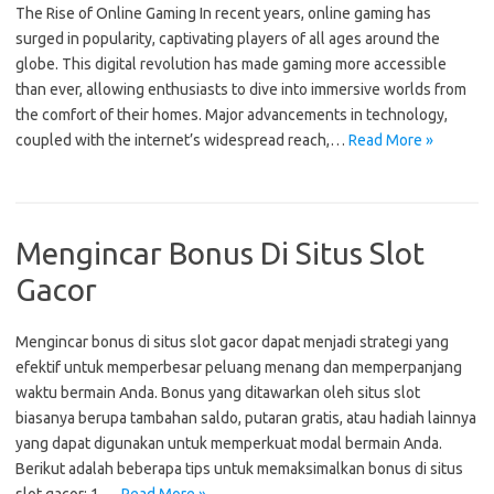
The Rise of Online Gaming In recent years, online gaming has
surged in popularity, captivating players of all ages around the
globe. This digital revolution has made gaming more accessible
than ever, allowing enthusiasts to dive into immersive worlds from
the comfort of their homes. Major advancements in technology,
coupled with the internet’s widespread reach,…
Read More »
Mengincar Bonus Di Situs Slot
Gacor
Mengincar bonus di situs slot gacor dapat menjadi strategi yang
efektif untuk memperbesar peluang menang dan memperpanjang
waktu bermain Anda. Bonus yang ditawarkan oleh situs slot
biasanya berupa tambahan saldo, putaran gratis, atau hadiah lainnya
yang dapat digunakan untuk memperkuat modal bermain Anda.
Berikut adalah beberapa tips untuk memaksimalkan bonus di situs