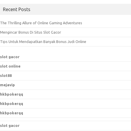
a
Recent Posts
r
c
The Thrilling Allure of Online Gaming Adventures
h
Mengincar Bonus Di Situs Slot Gacor
f
o
Tips Untuk Mendapatkan Banyak Bonus Judi Online
r
:
slot gacor
slot online
slot88
mejavip
hkbpokerqq
hkbpokerqq
hkbpokerqq
slot gacor