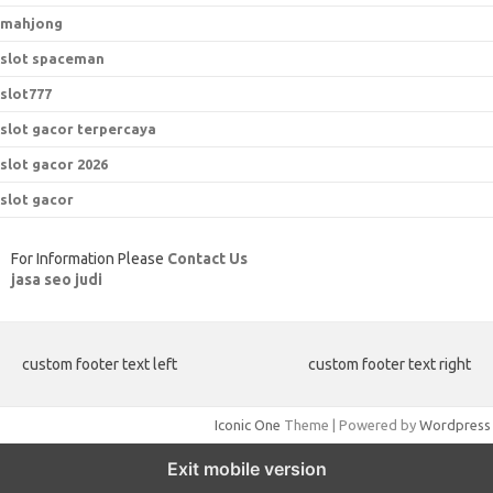
mahjong
slot spaceman
slot777
slot gacor terpercaya
slot gacor 2026
slot gacor
For Information Please
Contact Us
jasa seo judi
custom footer text left
custom footer text right
Iconic One
Theme | Powered by
Wordpress
Exit mobile version