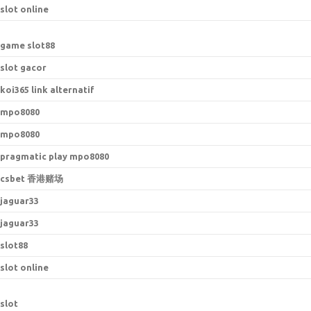
slot online
game slot88
slot gacor
koi365 link alternatif
mpo8080
mpo8080
pragmatic play mpo8080
csbet 香港赌场
jaguar33
jaguar33
slot88
slot online
slot