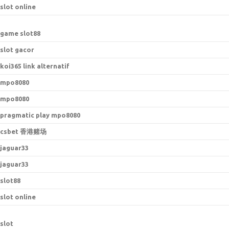
slot online
game slot88
slot gacor
koi365 link alternatif
mpo8080
mpo8080
pragmatic play mpo8080
csbet 香港赌场
jaguar33
jaguar33
slot88
slot online
slot