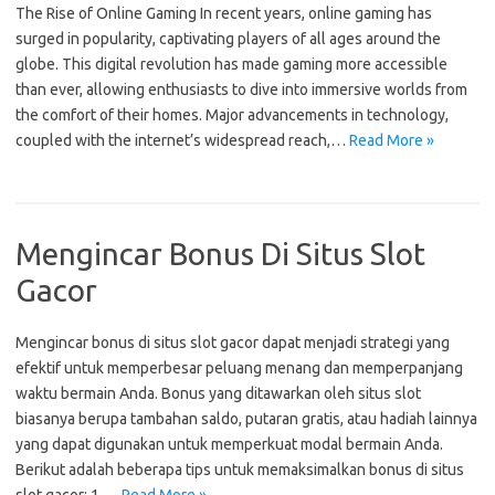
The Rise of Online Gaming In recent years, online gaming has
surged in popularity, captivating players of all ages around the
globe. This digital revolution has made gaming more accessible
than ever, allowing enthusiasts to dive into immersive worlds from
the comfort of their homes. Major advancements in technology,
coupled with the internet’s widespread reach,…
Read More »
Mengincar Bonus Di Situs Slot
Gacor
Mengincar bonus di situs slot gacor dapat menjadi strategi yang
efektif untuk memperbesar peluang menang dan memperpanjang
waktu bermain Anda. Bonus yang ditawarkan oleh situs slot
biasanya berupa tambahan saldo, putaran gratis, atau hadiah lainnya
yang dapat digunakan untuk memperkuat modal bermain Anda.
Berikut adalah beberapa tips untuk memaksimalkan bonus di situs