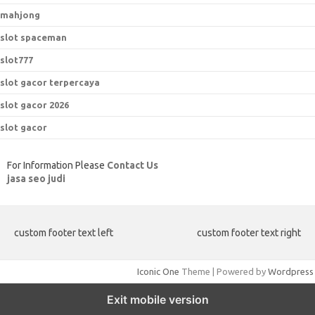
mahjong
slot spaceman
slot777
slot gacor terpercaya
slot gacor 2026
slot gacor
For Information Please
Contact Us
jasa seo judi
custom footer text left
custom footer text right
Iconic One
Theme | Powered by
Wordpress
Exit mobile version