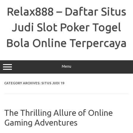
Skip
to
Relax888 – Daftar Situs
content
Judi Slot Poker Togel
Bola Online Terpercaya
Menu
CATEGORY ARCHIVES:
SITUS JUDI 19
The Thrilling Allure of Online
Gaming Adventures