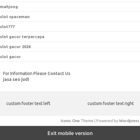
mahjong
slot spaceman
slot777
slot gacor terpercaya
slot gacor 2026
slot gacor
For Information Please
Contact Us
jasa seo judi
custom footer text left
custom footer text right
Iconic One
Theme | Powered by
Wordpress
Exit mobile version