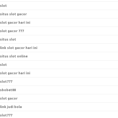
slot
situs slot gacor
slot gacor hari ini
slot gacor 777
situs slot
link slot gacor hari ini
situs slot online
slot
slot gacor hari ini
slot777
sbobet88
slot gacor
link judi bola
slot777