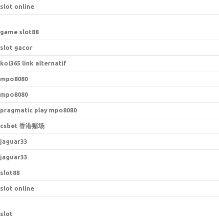
slot online
game slot88
slot gacor
koi365 link alternatif
mpo8080
mpo8080
pragmatic play mpo8080
csbet 香港赌场
jaguar33
jaguar33
slot88
slot online
slot