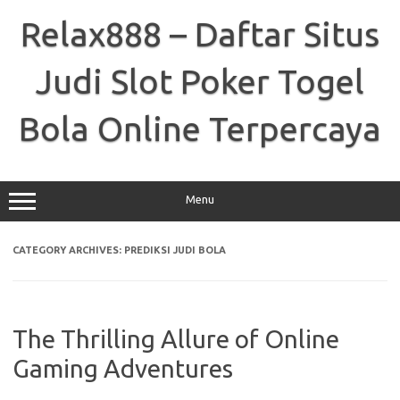
Skip
to
Relax888 – Daftar Situs
content
Judi Slot Poker Togel
Bola Online Terpercaya
Menu
CATEGORY ARCHIVES:
PREDIKSI JUDI BOLA
The Thrilling Allure of Online
Gaming Adventures