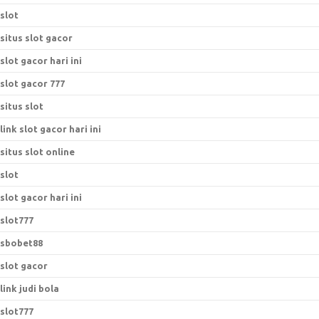
slot
situs slot gacor
slot gacor hari ini
slot gacor 777
situs slot
link slot gacor hari ini
situs slot online
slot
slot gacor hari ini
slot777
sbobet88
slot gacor
link judi bola
slot777