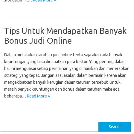
slot gacor: 1.…
Read More »
Tips Untuk Mendapatkan Banyak
Bonus Judi Online
Dalam melakukan taruhan judi online tentu saja akan ada banyak
keuntungan yang bisa didapatkan para bettor. Yang penting dalam
hal ini menguasai setiap permainan yang dimainkan dan menerapkan
strategi yang tepat. Jangan asal asalan dalam bermain karena akan
mengakibatkan banyak kerugian dalam taruhan tersebut. Untuk
meraih banyak keuntungan dan bonus dalam taruhan maka ada
beberapa…
Read More »
S
e