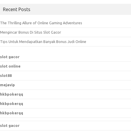
a
Recent Posts
r
c
The Thrilling Allure of Online Gaming Adventures
h
Mengincar Bonus Di Situs Slot Gacor
f
o
Tips Untuk Mendapatkan Banyak Bonus Judi Online
r
:
slot gacor
slot online
slot88
mejavip
hkbpokerqq
hkbpokerqq
hkbpokerqq
slot gacor