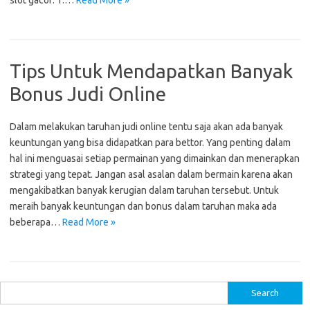
slot gacor: 1.…
Read More »
Tips Untuk Mendapatkan Banyak
Bonus Judi Online
Dalam melakukan taruhan judi online tentu saja akan ada banyak
keuntungan yang bisa didapatkan para bettor. Yang penting dalam
hal ini menguasai setiap permainan yang dimainkan dan menerapkan
strategi yang tepat. Jangan asal asalan dalam bermain karena akan
mengakibatkan banyak kerugian dalam taruhan tersebut. Untuk
meraih banyak keuntungan dan bonus dalam taruhan maka ada
beberapa…
Read More »
S
e