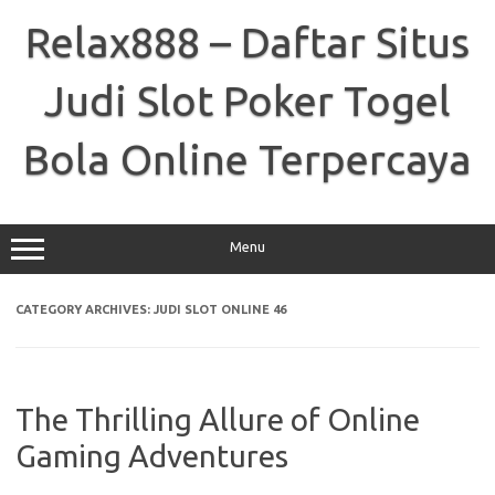
Skip
to
Relax888 – Daftar Situs
content
Judi Slot Poker Togel
Bola Online Terpercaya
Menu
CATEGORY ARCHIVES:
JUDI SLOT ONLINE 46
The Thrilling Allure of Online
Gaming Adventures