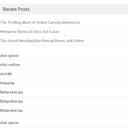
a
Recent Posts
r
c
The Thrilling Allure of Online Gaming Adventures
h
Mengincar Bonus Di Situs Slot Gacor
f
o
Tips Untuk Mendapatkan Banyak Bonus Judi Online
r
:
slot gacor
slot online
slot88
mejavip
hkbpokerqq
hkbpokerqq
hkbpokerqq
slot gacor