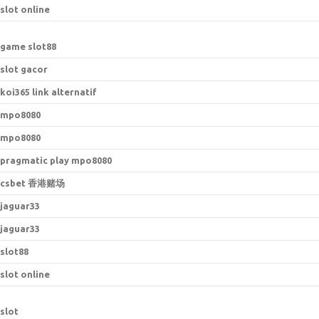
slot online
game slot88
slot gacor
koi365 link alternatif
mpo8080
mpo8080
pragmatic play mpo8080
csbet 香港赌场
jaguar33
jaguar33
slot88
slot online
slot