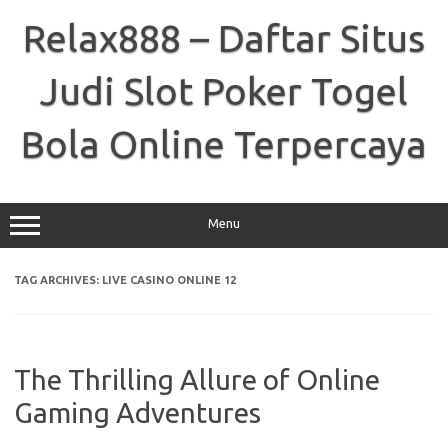
Skip
to
Relax888 – Daftar Situs
content
Judi Slot Poker Togel
Bola Online Terpercaya
Menu
TAG ARCHIVES:
LIVE CASINO ONLINE 12
The Thrilling Allure of Online
Gaming Adventures