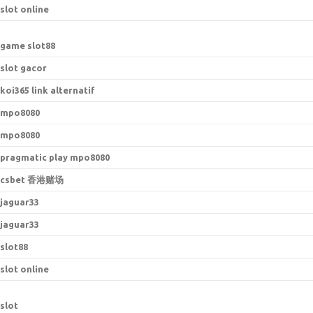
slot online
game slot88
slot gacor
koi365 link alternatif
mpo8080
mpo8080
pragmatic play mpo8080
csbet 香港赌场
jaguar33
jaguar33
slot88
slot online
slot