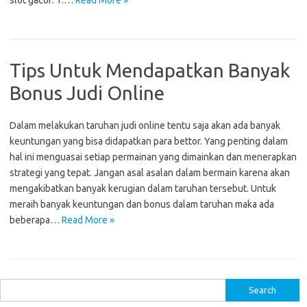
slot gacor: 1.…
Read More »
Tips Untuk Mendapatkan Banyak
Bonus Judi Online
Dalam melakukan taruhan judi online tentu saja akan ada banyak
keuntungan yang bisa didapatkan para bettor. Yang penting dalam
hal ini menguasai setiap permainan yang dimainkan dan menerapkan
strategi yang tepat. Jangan asal asalan dalam bermain karena akan
mengakibatkan banyak kerugian dalam taruhan tersebut. Untuk
meraih banyak keuntungan dan bonus dalam taruhan maka ada
beberapa…
Read More »
S
e