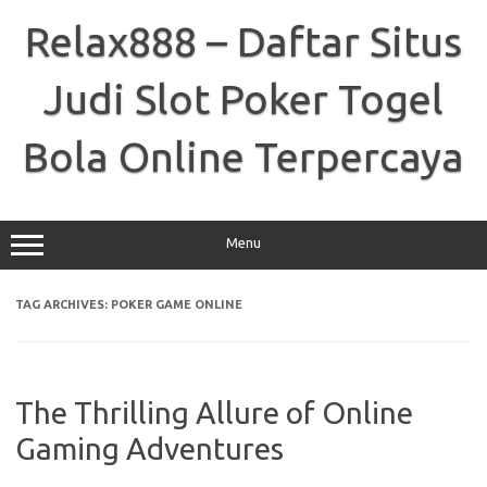
Skip
to
Relax888 – Daftar Situs
content
Judi Slot Poker Togel
Bola Online Terpercaya
Menu
TAG ARCHIVES:
POKER GAME ONLINE
The Thrilling Allure of Online
Gaming Adventures