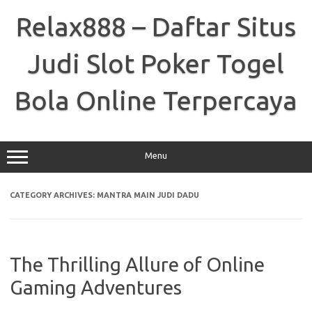
Skip
to
Relax888 – Daftar Situs
content
Judi Slot Poker Togel
Bola Online Terpercaya
Menu
CATEGORY ARCHIVES:
MANTRA MAIN JUDI DADU
The Thrilling Allure of Online
Gaming Adventures