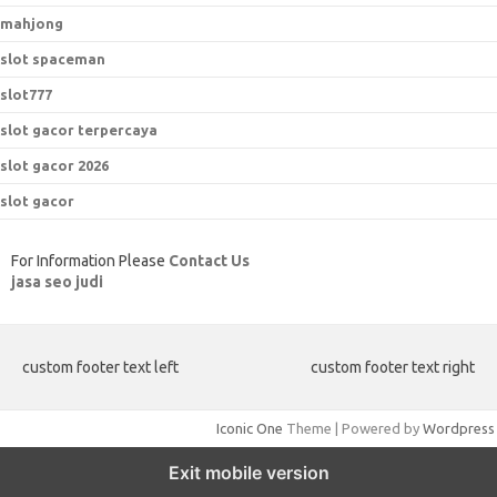
mahjong
slot spaceman
slot777
slot gacor terpercaya
slot gacor 2026
slot gacor
For Information Please
Contact Us
jasa seo judi
custom footer text left
custom footer text right
Iconic One
Theme | Powered by
Wordpress
Exit mobile version