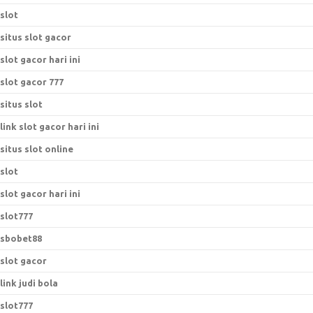
slot
situs slot gacor
slot gacor hari ini
slot gacor 777
situs slot
link slot gacor hari ini
situs slot online
slot
slot gacor hari ini
slot777
sbobet88
slot gacor
link judi bola
slot777