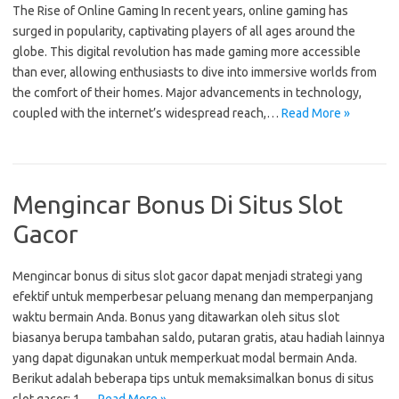
The Rise of Online Gaming In recent years, online gaming has
surged in popularity, captivating players of all ages around the
globe. This digital revolution has made gaming more accessible
than ever, allowing enthusiasts to dive into immersive worlds from
the comfort of their homes. Major advancements in technology,
coupled with the internet’s widespread reach,…
Read More »
Mengincar Bonus Di Situs Slot
Gacor
Mengincar bonus di situs slot gacor dapat menjadi strategi yang
efektif untuk memperbesar peluang menang dan memperpanjang
waktu bermain Anda. Bonus yang ditawarkan oleh situs slot
biasanya berupa tambahan saldo, putaran gratis, atau hadiah lainnya
yang dapat digunakan untuk memperkuat modal bermain Anda.
Berikut adalah beberapa tips untuk memaksimalkan bonus di situs