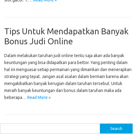
slot gacor: 1.…
Read More »
Tips Untuk Mendapatkan Banyak
Bonus Judi Online
Dalam melakukan taruhan judi online tentu saja akan ada banyak
keuntungan yang bisa didapatkan para bettor. Yang penting dalam
hal ini menguasai setiap permainan yang dimainkan dan menerapkan
strategi yang tepat. Jangan asal asalan dalam bermain karena akan
mengakibatkan banyak kerugian dalam taruhan tersebut. Untuk
meraih banyak keuntungan dan bonus dalam taruhan maka ada
beberapa…
Read More »
S
e