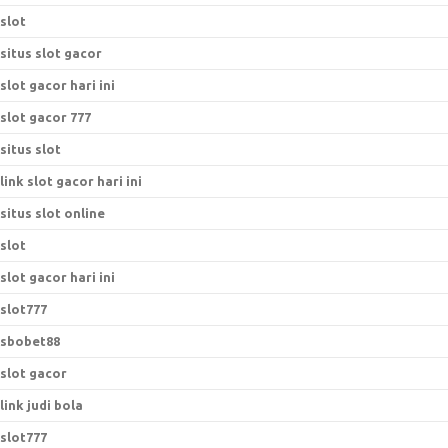
slot
situs slot gacor
slot gacor hari ini
slot gacor 777
situs slot
link slot gacor hari ini
situs slot online
slot
slot gacor hari ini
slot777
sbobet88
slot gacor
link judi bola
slot777