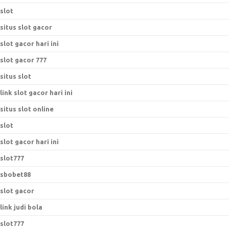
slot
situs slot gacor
slot gacor hari ini
slot gacor 777
situs slot
link slot gacor hari ini
situs slot online
slot
slot gacor hari ini
slot777
sbobet88
slot gacor
link judi bola
slot777