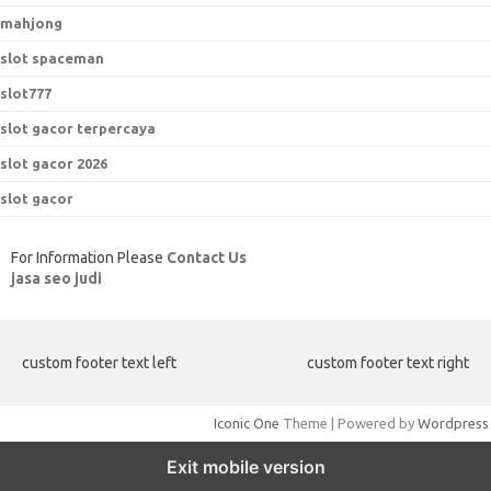
mahjong
slot spaceman
slot777
slot gacor terpercaya
slot gacor 2026
slot gacor
For Information Please
Contact Us
jasa seo judi
custom footer text left
custom footer text right
Iconic One
Theme | Powered by
Wordpress
Exit mobile version