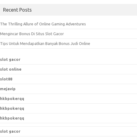
a
Recent Posts
r
c
The Thrilling Allure of Online Gaming Adventures
h
Mengincar Bonus Di Situs Slot Gacor
f
o
Tips Untuk Mendapatkan Banyak Bonus Judi Online
r
:
slot gacor
slot online
slot88
mejavip
hkbpokerqq
hkbpokerqq
hkbpokerqq
slot gacor