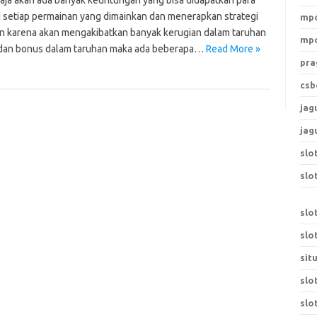
saja akan ada banyak keuntungan yang bisa didapatkan para
ai setiap permainan yang dimainkan dan menerapkan strategi
mp
in karena akan mengakibatkan banyak kerugian dalam taruhan
mp
 dan bonus dalam taruhan maka ada beberapa…
Read More »
pra
cs
jag
jag
slo
slo
slo
slo
sit
slo
slo