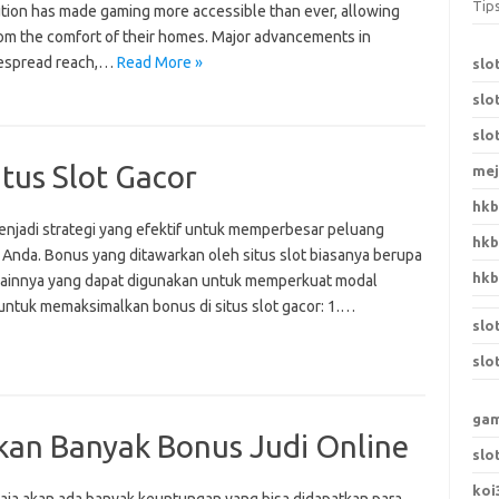
Tip
lution has made gaming more accessible than ever, allowing
rom the comfort of their homes. Major advancements in
idespread reach,…
Read More »
slo
slo
slo
tus Slot Gacor
mej
hk
menjadi strategi yang efektif untuk memperbesar peluang
hk
da. Bonus yang ditawarkan oleh situs slot biasanya berupa
hk
h lainnya yang dapat digunakan untuk memperkuat modal
untuk memaksimalkan bonus di situs slot gacor: 1.…
slo
slo
gam
an Banyak Bonus Judi Online
slo
koi