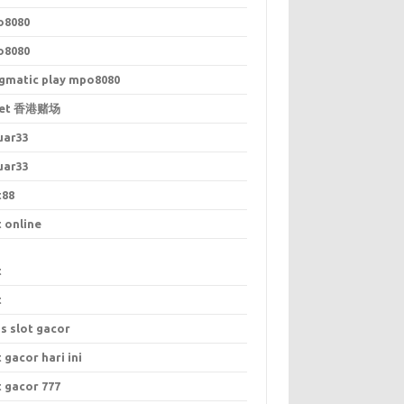
o8080
o8080
gmatic play mpo8080
bet 香港赌场
uar33
uar33
t88
t online
t
t
us slot gacor
t gacor hari ini
t gacor 777