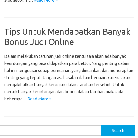
slot gacor: 1.…
Read More »
Tips Untuk Mendapatkan Banyak
Bonus Judi Online
Dalam melakukan taruhan judi online tentu saja akan ada banyak
keuntungan yang bisa didapatkan para bettor. Yang penting dalam
hal ini menguasai setiap permainan yang dimainkan dan menerapkan
strategi yang tepat. Jangan asal asalan dalam bermain karena akan
mengakibatkan banyak kerugian dalam taruhan tersebut. Untuk
meraih banyak keuntungan dan bonus dalam taruhan maka ada
beberapa…
Read More »
S
e