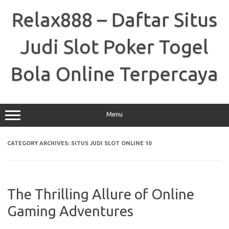
Skip
to
Relax888 – Daftar Situs
content
Judi Slot Poker Togel
Bola Online Terpercaya
Menu
CATEGORY ARCHIVES:
SITUS JUDI SLOT ONLINE 10
The Thrilling Allure of Online
Gaming Adventures