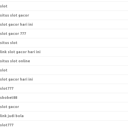
slot
situs slot gacor
slot gacor hari ini
slot gacor 777
situs slot
link slot gacor hari ini
situs slot online
slot
slot gacor hari ini
slot777
sbobet88
slot gacor
link judi bola
slot777