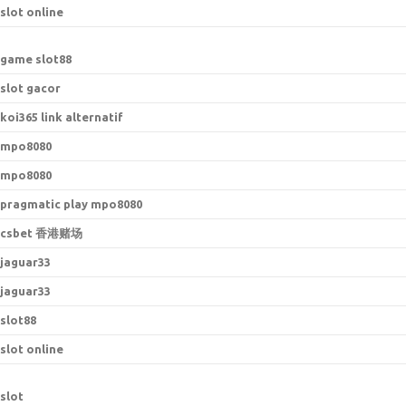
slot online
game slot88
slot gacor
koi365 link alternatif
mpo8080
mpo8080
pragmatic play mpo8080
csbet 香港赌场
jaguar33
jaguar33
slot88
slot online
slot