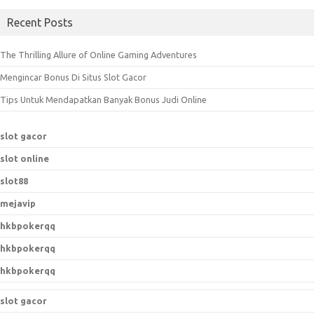
a
Recent Posts
r
c
The Thrilling Allure of Online Gaming Adventures
h
Mengincar Bonus Di Situs Slot Gacor
f
o
Tips Untuk Mendapatkan Banyak Bonus Judi Online
r
:
slot gacor
slot online
slot88
mejavip
hkbpokerqq
hkbpokerqq
hkbpokerqq
slot gacor