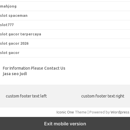
mahjong
slot spaceman
slot777
slot gacor terpercaya
slot gacor 2026
slot gacor
For Information Please
Contact Us
jasa seo judi
custom footer text left
custom footer text right
Iconic One
Theme | Powered by
Wordpress
Exit mobile version